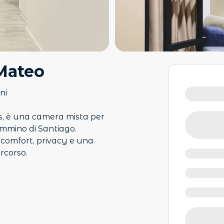
 Mateo
ni
s, è una camera mista per
ammino di Santiago.
o comfort, privacy e una
rcorso.