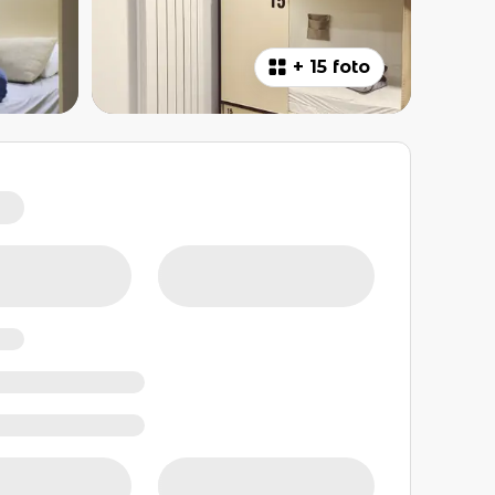
+
15 foto