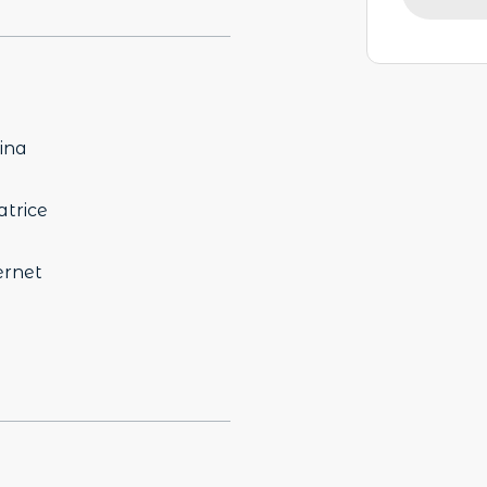
ina
atrice
ernet