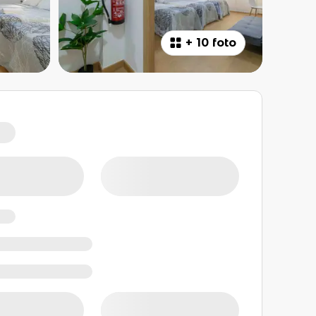
+
10 foto