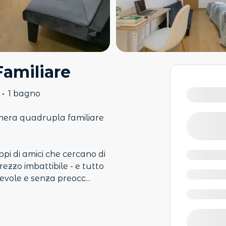
Familiare
·
1 bagno
mera quadrupla familiare
pi di amici che cercano di
zzo imbattibile - e tutto
tevole e senza preocc
...