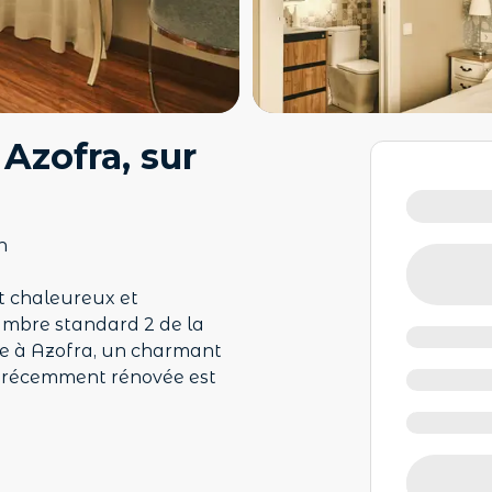
Azofra, sur
o
n
t chaleureux et
ambre standard 2 de la
uée à Azofra, un charmant
on récemment rénovée est