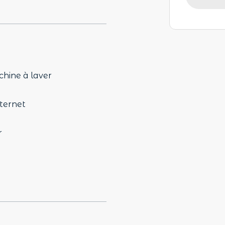
hine à laver
nternet
r