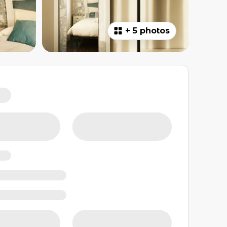
+
5 photos